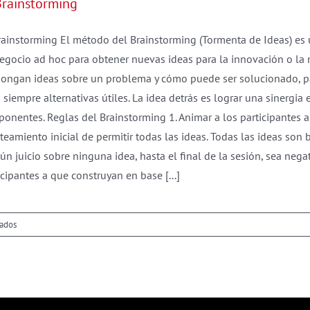
Brainstorming
consumidores
frente
a
rainstorming El método del Brainstorming (Tormenta de Ideas) es
la
egocio ad hoc para obtener nuevas ideas para la innovación o la
crisis
ongan ideas sobre un problema y cómo puede ser solucionado, pa
 siempre alternativas útiles. La idea detrás es lograr una sinergia 
onentes. Reglas del Brainstorming 1. Animar a los participantes 
teamiento inicial de permitir todas las ideas. Todas las ideas son 
ún juicio sobre ninguna idea, hasta el final de la sesión, sea negati
icipantes a que construyan en base [...]
en
vados
El
Brainstorming