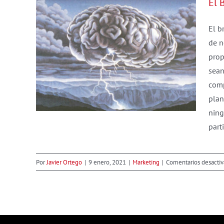
El 
El b
de n
prop
sean
comp
plan
ning
part
Por
Javier Ortego
|
9 enero, 2021
|
Marketing
|
Comentarios desacti