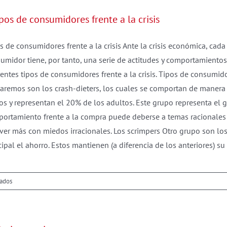
un
ipos de consumidores frente a la crisis
Blog
s de consumidores frente a la crisis Ante la crisis económica, cad
umidor tiene, por tanto, una serie de actitudes y comportamiento
rentes tipos de consumidores frente a la crisis. Tipos de consumid
aremos son los crash-dieters, los cuales se comportan de manera 
os y representan el 20% de los adultos. Este grupo representa el
ortamiento frente a la compra puede deberse a temas racionales 
ver más con miedos irracionales. Los scrimpers Otro grupo son lo
cipal el ahorro. Estos mantienen (a diferencia de los anteriores) su
en
vados
8
tipos
de