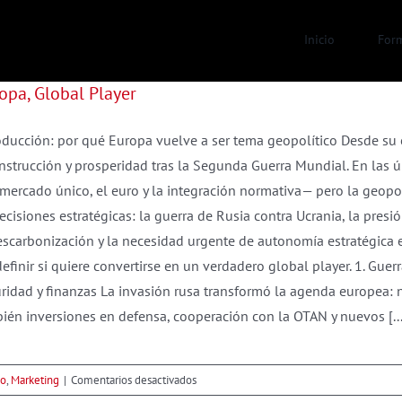
Inicio
For
opa, Global Player
oducción: por qué Europa vuelve a ser tema geopolítico Desde su o
nstrucción y prosperidad tras la Segunda Guerra Mundial. En las 
mercado único, el euro y la integración normativa— pero la geopol
ecisiones estratégicas: la guerra de Rusia contra Ucrania, la presi
escarbonización y la necesidad urgente de autonomía estratégica 
definir si quiere convertirse en un verdadero global player. 1. Guer
ridad y finanzas La invasión rusa transformó la agenda europea: 
ién inversiones en defensa, cooperación con la OTAN y nuevos [...
en
go
,
Marketing
|
Comentarios desactivados
Europa,