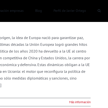
mación empresas
Blog
Perfil de Javier Ortego
rigen, la idea de Europa nació para garantizar paz,
últimas décadas la Unión Europea logró grandes hitos
ítica de los años 2020 ha devuelto a la UE al centro
ón competitiva de China y Estados Unidos, la carrera por
económica y defensiva. Estas dinámicas obligan a la UE
ra en Ucrania: el motor que reconfigura la política de
no sólo medidas diplomáticas y sanciones, sino
]
Más información