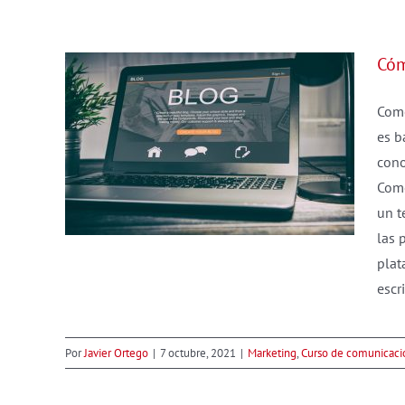
Cóm
Come
es b
g
cono
n
Como
un t
las 
plat
escr
Por
Javier Ortego
|
7 octubre, 2021
|
Marketing
,
Curso de comunicaci