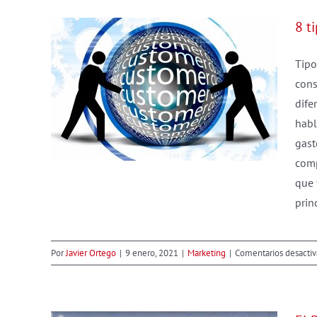
8 t
Tipo
cons
ente a
dife
habl
gast
comp
que 
prin
Por
Javier Ortego
|
9 enero, 2021
|
Marketing
|
Comentarios desacti