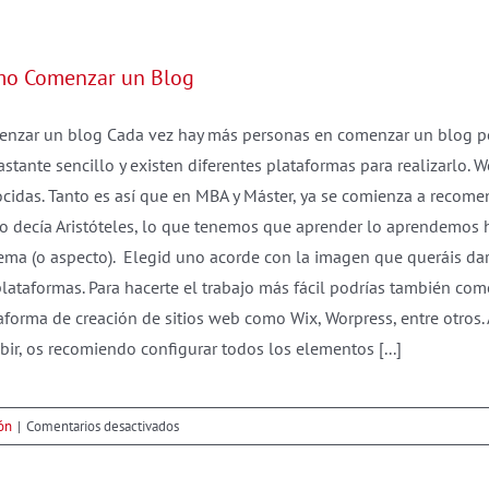
Global
Player
o Comenzar un Blog
nzar un blog Cada vez hay más personas en comenzar un blog por 
astante sencillo y existen diferentes plataformas para realizarlo.
cidas. Tanto es así que en MBA y Máster, ya se comienza a recome
 decía Aristóteles, lo que tenemos que aprender lo aprendemos hac
ema (o aspecto). Elegid uno acorde con la imagen que queráis dar. 
plataformas. Para hacerte el trabajo más fácil podrías también c
aforma de creación de sitios web como Wix, Worpress, entre otros.
ibir, os recomiendo configurar todos los elementos [...]
en
ón
|
Comentarios desactivados
Cómo
Comenzar